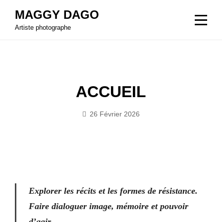
Aller
MAGGY DAGO
DÉFILEMENT
au
Artiste photographe
contenu
ACCUEIL
26 Février 2026
Bymaggydago
Explorer les récits et les formes de résistance.
Faire dialoguer image, mémoire et pouvoir
d’agir.