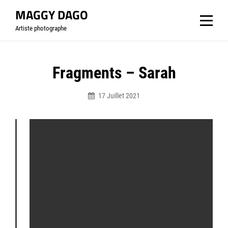
Aller
MAGGY DAGO
au
Artiste photographe
contenu
Navigation
Fragments – Sarah
de
17 Juillet 2021
l’article
Bymaggydago