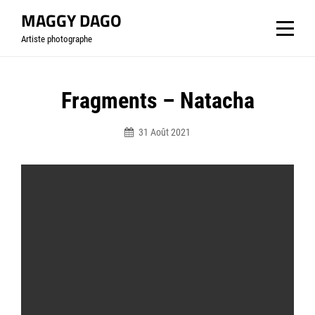
Aller
MAGGY DAGO
au
Artiste photographe
contenu
Navigation
Fragments – Natacha
de
31 Août 2021
l’article
Bymaggydago