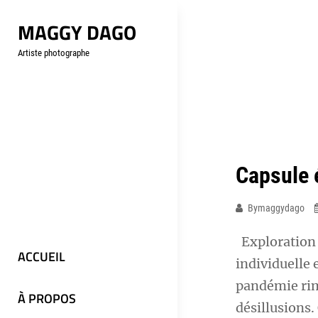
Aller
MAGGY DAGO
au
contenu
Artiste photographe
Capsule 
Bymaggydago
Exploration d
ACCUEIL
individuelle 
pandémie rime
À PROPOS
désillusions.